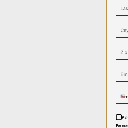
+
Ke
For mor