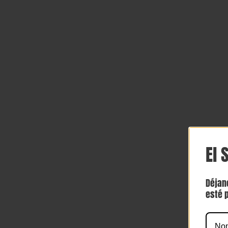
El 
Déjan
esté p