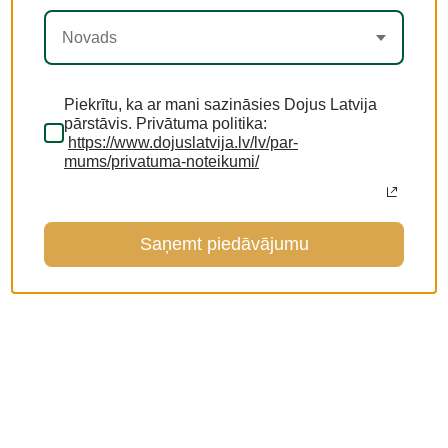
Novads
Piekrītu, ka ar mani sazināsies Dojus Latvija
pārstāvis. Privātuma politika:
https://www.dojuslatvija.lv/lv/par-
mums/privatuma-noteikumi/
Saņemt piedāvājumu