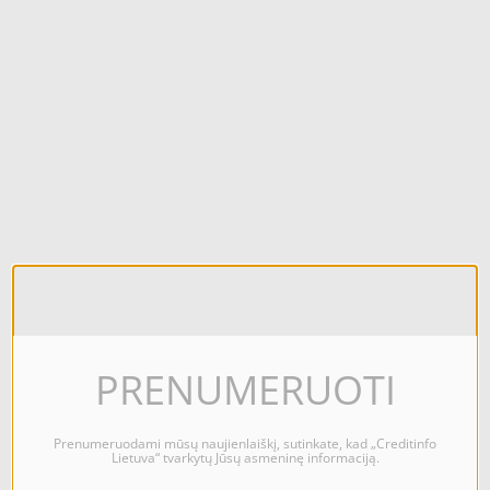
PRENUMERUOTI
Prenumeruodami mūsų naujienlaiškį, sutinkate, kad „Creditinfo
Lietuva“ tvarkytų Jūsų asmeninę informaciją.